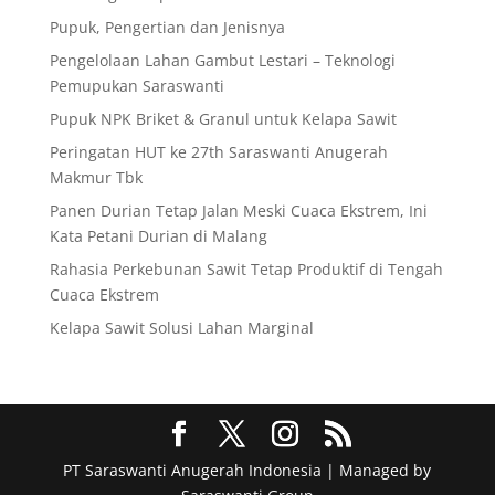
Pupuk, Pengertian dan Jenisnya
Pengelolaan Lahan Gambut Lestari – Teknologi
Pemupukan Saraswanti
Pupuk NPK Briket & Granul untuk Kelapa Sawit
Peringatan HUT ke 27th Saraswanti Anugerah
Makmur Tbk
Panen Durian Tetap Jalan Meski Cuaca Ekstrem, Ini
Kata Petani Durian di Malang
Rahasia Perkebunan Sawit Tetap Produktif di Tengah
Cuaca Ekstrem
Kelapa Sawit Solusi Lahan Marginal
PT Saraswanti Anugerah Indonesia | Managed by