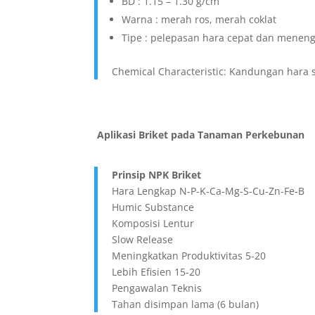
BD : 1.15 – 1.30 g/cm
Warna : merah ros, merah coklat
Tipe : pelepasan hara cepat dan menen
Chemical Characteristic: Kandungan hara 
Aplikasi Briket pada Tanaman Perkebunan
Prinsip NPK Briket
Hara Lengkap N-P-K-Ca-Mg-S-Cu-Zn-Fe-B
Humic Substance
Komposisi Lentur
Slow Release
Meningkatkan Produktivitas 5-20
Lebih Efisien 15-20
Pengawalan Teknis
Tahan disimpan lama (6 bulan)