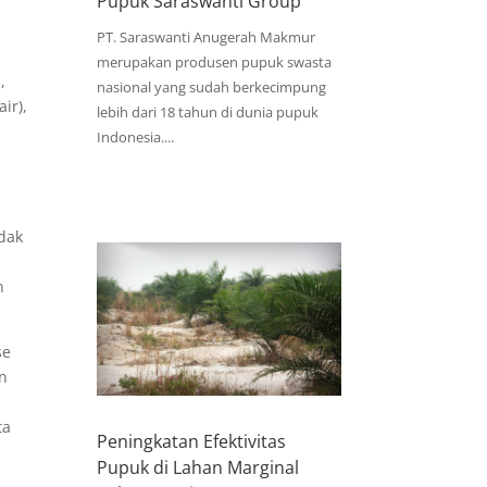
Pupuk Saraswanti Group
PT. Saraswanti Anugerah Makmur
merupakan produsen pupuk swasta
,
nasional yang sudah berkecimpung
ir),
lebih dari 18 tahun di dunia pupuk
Indonesia....
idak
n
se
an
ta
Peningkatan Efektivitas
Pupuk di Lahan Marginal