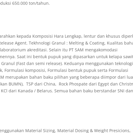
duksi 650.000 ton/tahun.
arahkan kepada Komposisi Hara Lengkap, lentur dan khusus diper
Release Agent. Tekhnologi Granul : Melting & Coating, Kualitas bah
aboratorium akreditasi. Selain itu PT SAM mengakomodasi
mennya. Saat ini bentuk pupuk yang dipasarkan untuk kelapa sawi
an Granul (Fast dan semi release). Keduanya menggunakan teknolog
, Formulasi komposisi, Formulasi bentuk pupuk serta Formulasi
AM merupakan bahan baku pilihan yang beberapa diimpor dari lua
ikan BUMN), TSP dari China, Rock Phospate dari Egypt dan Chris
n KCl dari Kanada / Belarus. Semua bahan baku berstandar SNI dan
enggunakan Material Sizing, Material Dosing & Weight Presicions,