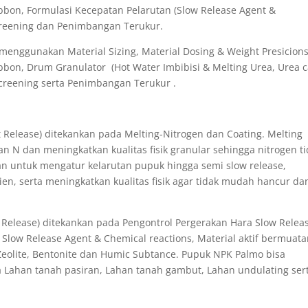
bbon, Formulasi Kecepatan Pelarutan (Slow Release Agent &
creening dan Penimbangan Terukur.
menggunakan Material Sizing, Material Dosing & Weight Presicions
bon, Drum Granulator (Hot Water Imbibisi & Melting Urea, Urea ca
creening serta Penimbangan Terukur .
 Release) ditekankan pada Melting-Nitrogen dan Coating. Melting
N dan meningkatkan kualitas fisik granular sehingga nitrogen t
n untuk mengatur kelarutan pupuk hingga semi slow release,
en, serta meningkatkan kualitas fisik agar tidak mudah hancur da
 Release) ditekankan pada Pengontrol Pergerakan Hara Slow Relea
ik, Slow Release Agent & Chemical reactions, Material aktif bermuat
Zeolite, Bentonite dan Humic Subtance. Pupuk NPK Palmo bisa
 Lahan tanah pasiran, Lahan tanah gambut, Lahan undulating ser